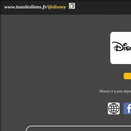
?>
www.touslesliens.fr/
@disney
Disney n'a pas dépo