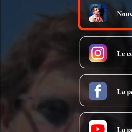
Nouv
Le c
La p
La p