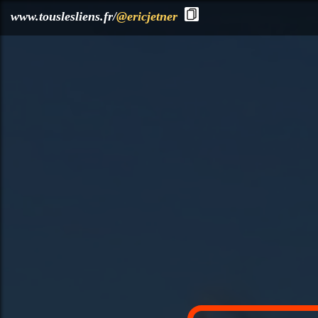
?>
www.touslesliens.fr/
@ericjetner