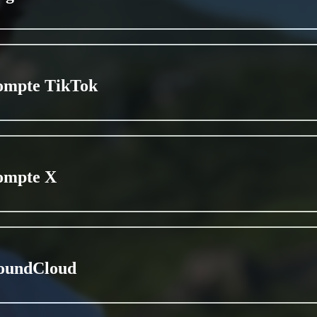
ompte TikTok
ompte X
oundCloud