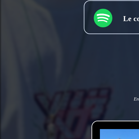
Le c
En