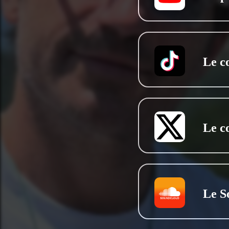
Le c
Le c
Le S