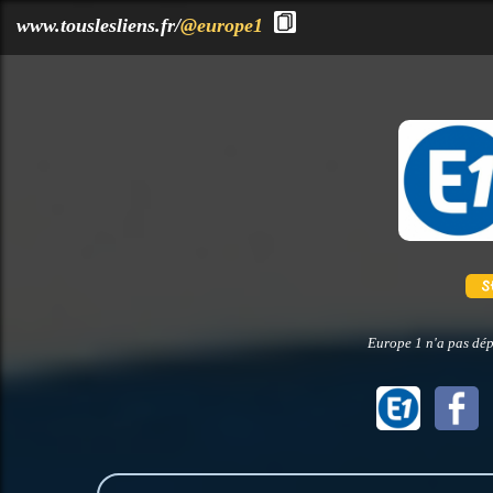
?>
www.touslesliens.fr/
@europe1
Europe 1 n'a pas dép