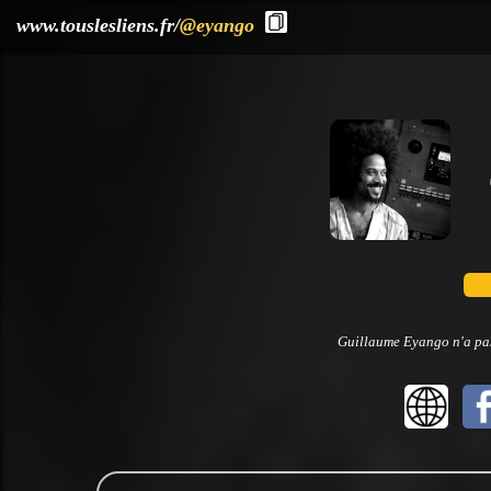
?>
www.touslesliens.fr/
@eyango
Guillaume Eyango n'a pas 