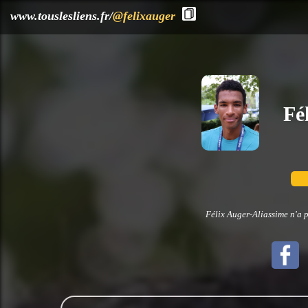
?>
www.touslesliens.fr/
@felixauger
Fé
Félix Auger-Aliassime n'a p