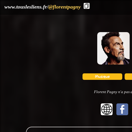
?>
www.touslesliens.fr/
@florentpagny
Florent Pagny n'a pas d