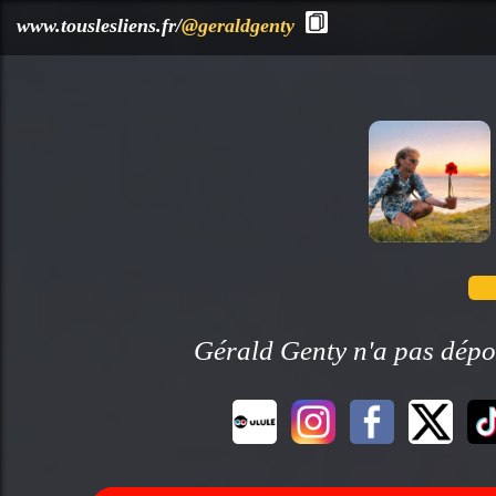
?>
www.touslesliens.fr/
@geraldgenty
Gérald Genty n'a pas dépos