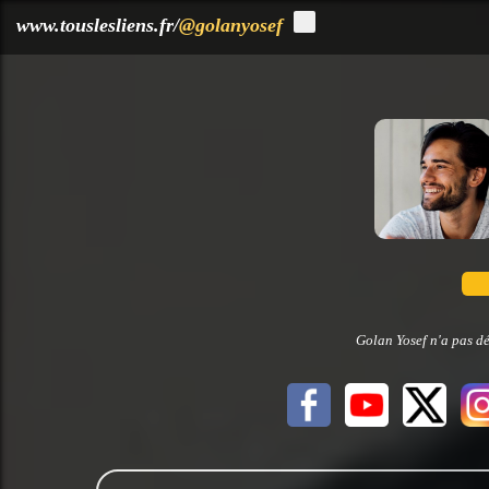
?>
www.touslesliens.fr/
@golanyosef
Golan Yosef n'a pas dé