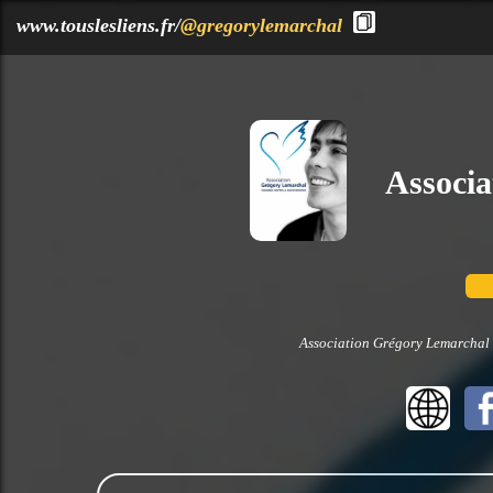
?>
www.touslesliens.fr/
@gregorylemarchal
Associ
Association Grégory Lemarchal n