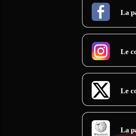
La p
Le c
Le c
La p