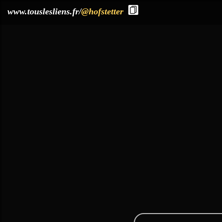
?>
www.touslesliens.fr/
@hofstetter