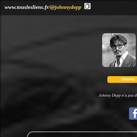
?>
www.touslesliens.fr/
@johnnydepp
Johnny Depp n'a pas dé