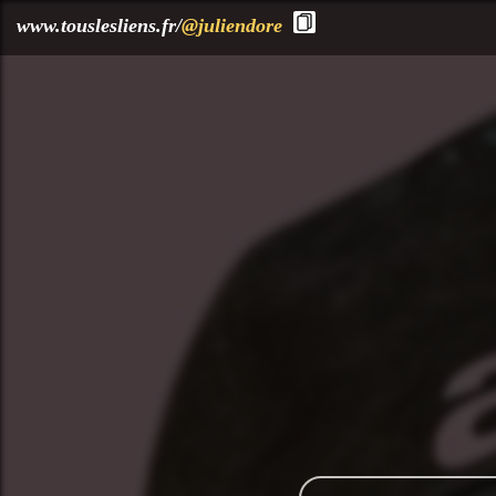
?>
www.touslesliens.fr/
@juliendore