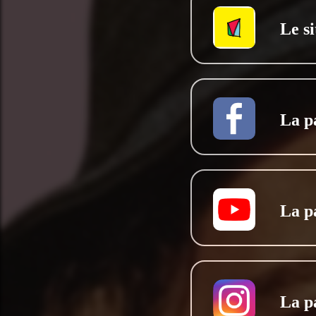
Le si
La p
La p
La p