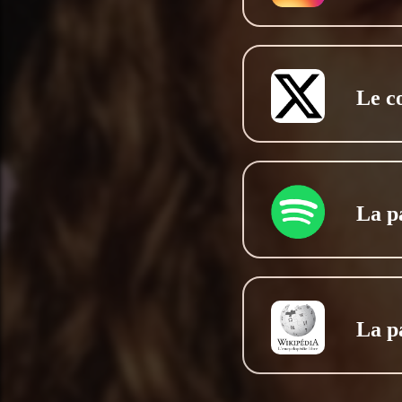
Le c
La pa
La p