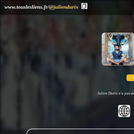
?>
www.touslesliens.fr/
@juliendurix
Julien Durix n'a pas d