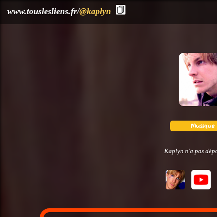
?>
www.touslesliens.fr/
@kaplyn
Kaplyn n'a pas dépo