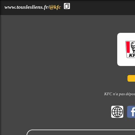
?>
www.touslesliens.fr/
@kfc
KFC n'a pas déposé