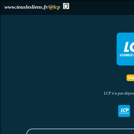
?>
www.touslesliens.fr/
@lcp
LCP n'a pas déposé