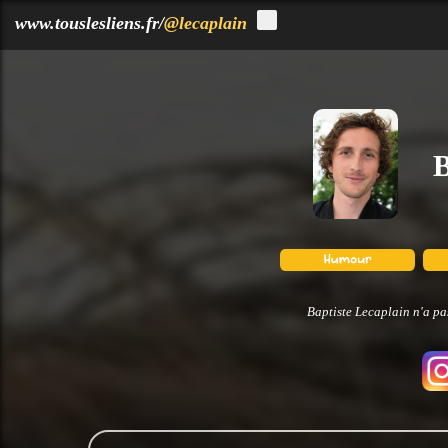
?>
www.touslesliens.fr/
@lecaplain
B
Baptiste Lecaplain n'a pa