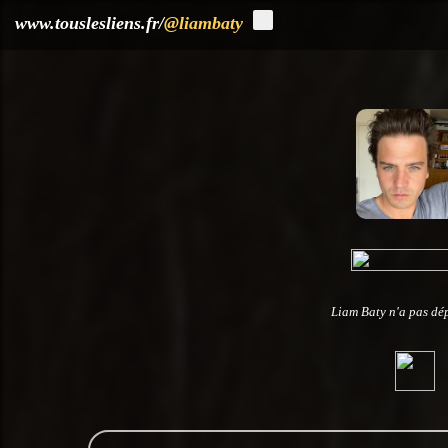
?>
www.touslesliens.fr/
@liambaty
Liam Baty n'a pas dép