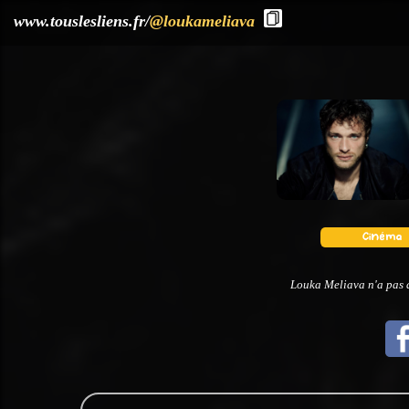
?>
www.touslesliens.fr/
@loukameliava
Louka Meliava n'a pas d