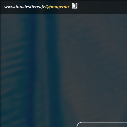
?>
www.touslesliens.fr/
@magenta