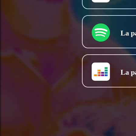
La p
La p