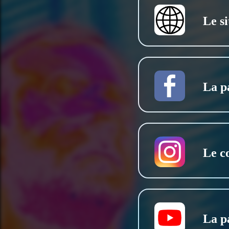
Le si
La p
Le c
La p