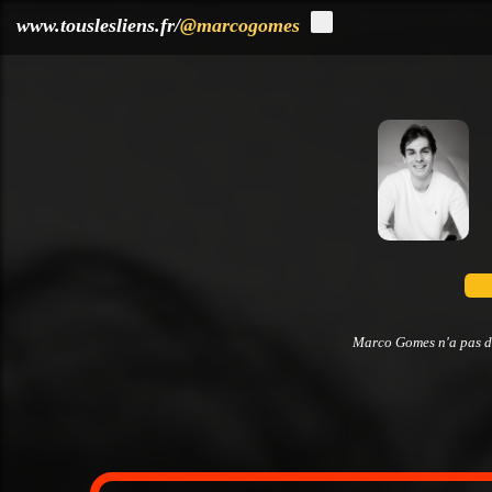
?>
www.touslesliens.fr/
@marcogomes
Marco Gomes n'a pas dé