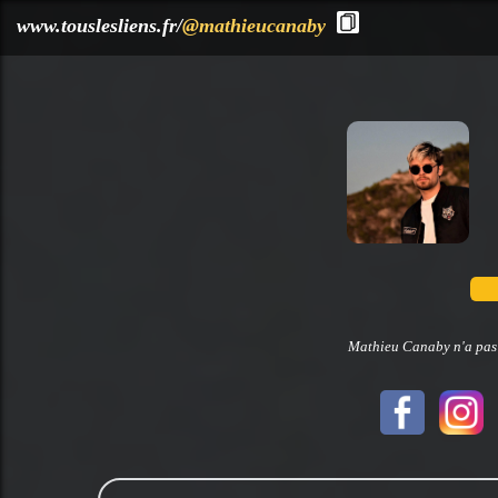
?>
www.touslesliens.fr/
@mathieucanaby
Mathieu Canaby n'a pas d