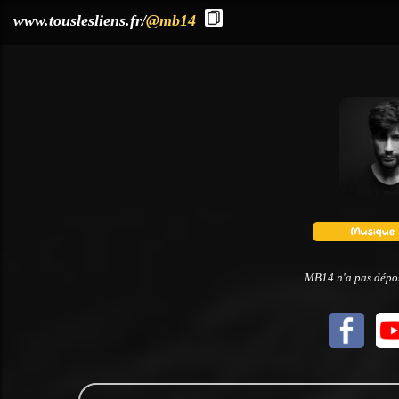
?>
www.touslesliens.fr/
@mb14
MB14 n'a pas dépos