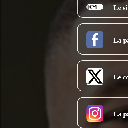
Le s
La p
Le c
La p