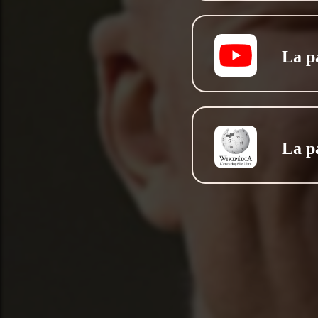
La p
La p