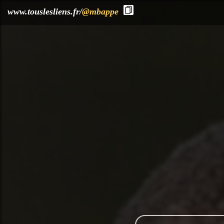
?>
www.touslesliens.fr/
@mbappe