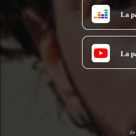
La p
La p
En 