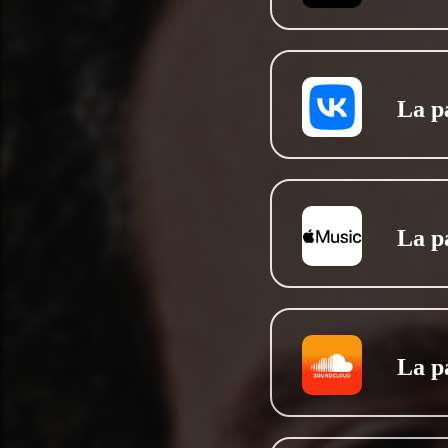
La p
La p
La p