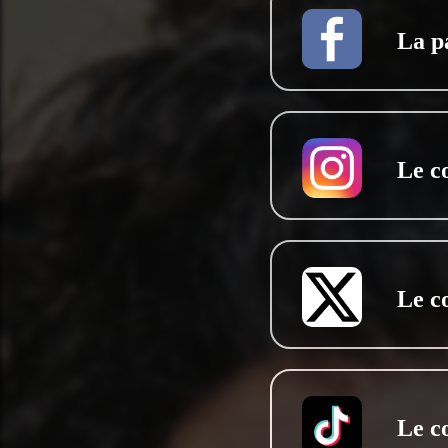
La p
Le c
Le c
Le c