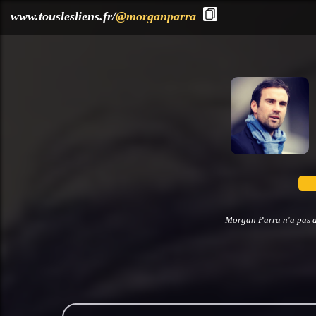
?>
www.touslesliens.fr/
@morganparra
Morgan Parra n'a pas dé