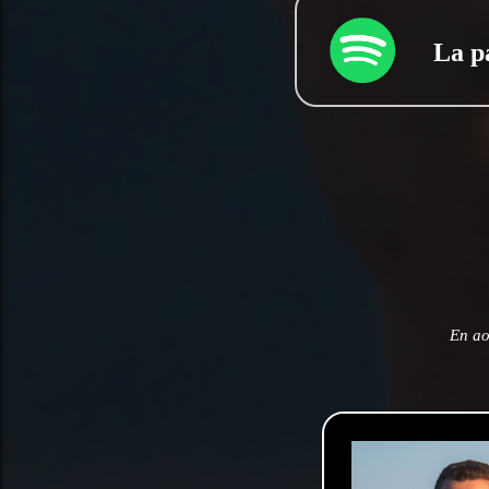
La p
En ao