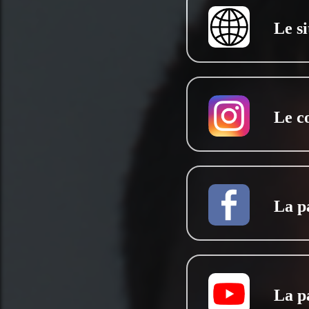
Le si
Le c
La p
La p