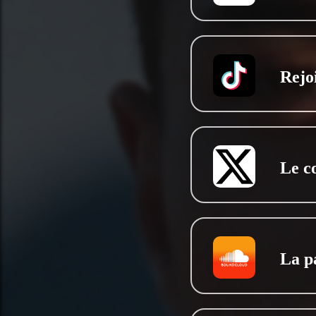
Rejo
Le c
La p