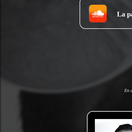
La p
En a