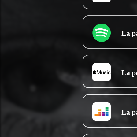
La p
La p
La p