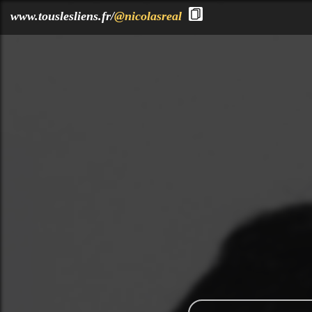
?>
www.touslesliens.fr/
@nicolasreal