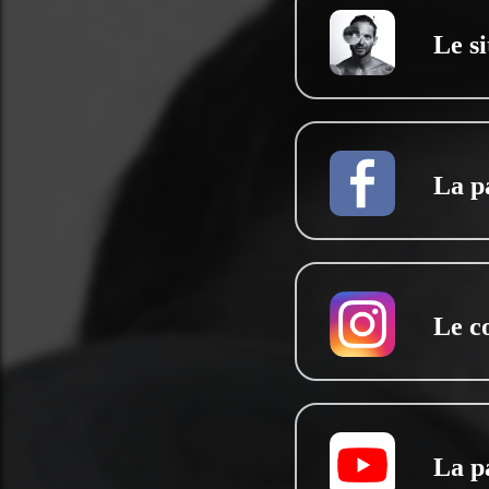
Le si
La p
Le c
La p