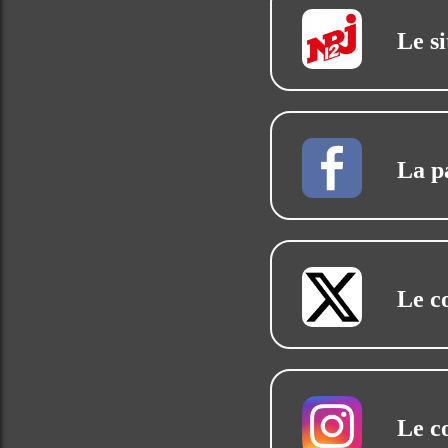
Le si
La p
Le c
Le c