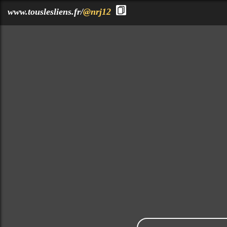
?>
www.touslesliens.fr/
@nrj12