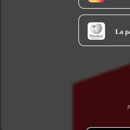
La p
E