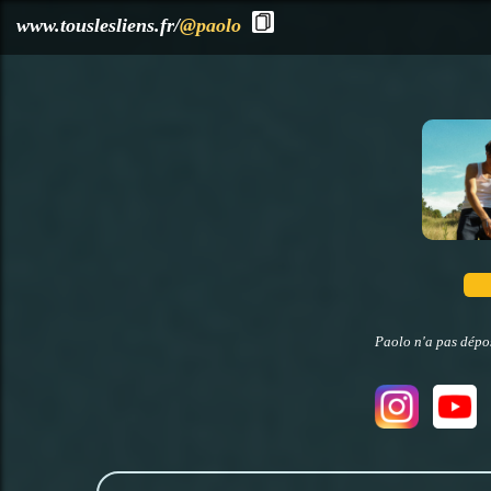
?>
www.touslesliens.fr/
@paolo
Paolo n'a pas dépos