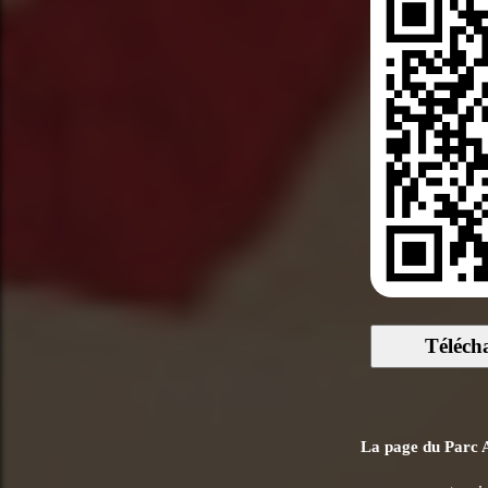
Téléch
La page du Parc As