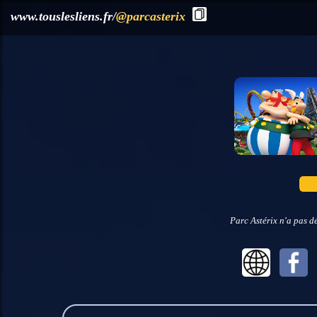
?>
www.touslesliens.fr/
@parcasterix
Parc Astérix n'a pas d