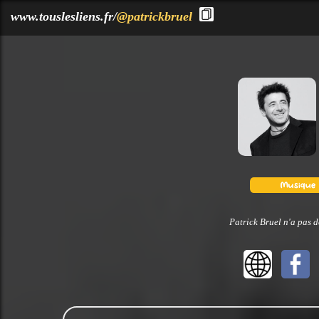
?>
www.touslesliens.fr/
@patrickbruel
Patrick Bruel n'a pas d