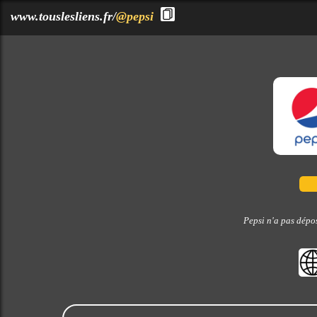
?>
www.touslesliens.fr/
@pepsi
Pepsi n'a pas dépos