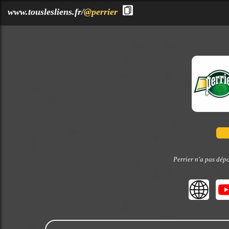
?>
www.touslesliens.fr/
@perrier
Perrier n'a pas dépo