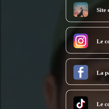
Site 
Le c
La p
Le c