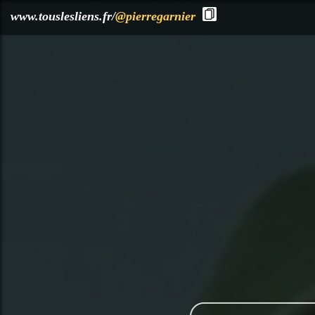
?>
www.touslesliens.fr/
@pierregarnier