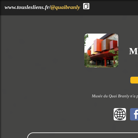
?>
www.touslesliens.fr/
@quaibranly
M
Musée du Quai Branly n'a p