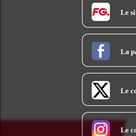
Le si
La p
Le c
Le c