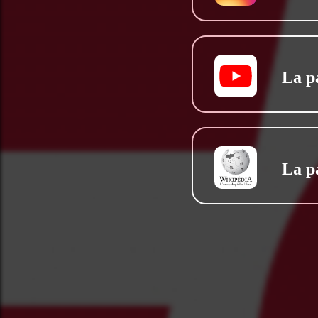
La p
La p