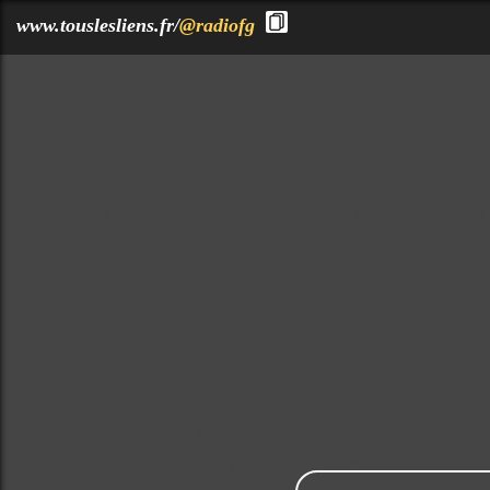
?>
www.touslesliens.fr/
@radiofg