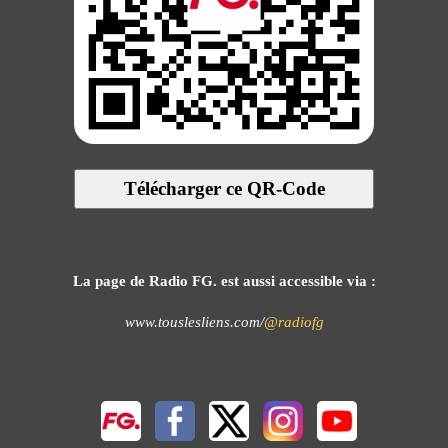
Télécharger ce QR-Code
La page de Radio FG. est aussi accessible via :
www.touslesliens.com/
@radiofg