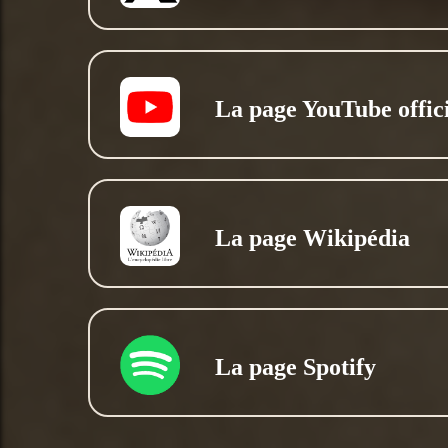
La page YouTube offici
La page Wikipédia
La page Spotify