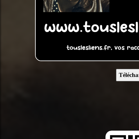
Télécha