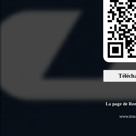
Téléch
La page de Reeb
www.tous