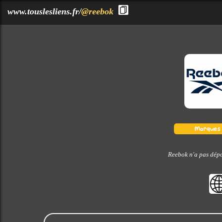
?>
www.touslesliens.fr/
@reebok
Reebok n'a pas dépo