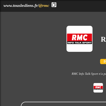
?>
www.touslesliens.fr/
@rmc
R
RMC Info Talk Sport n'a pa