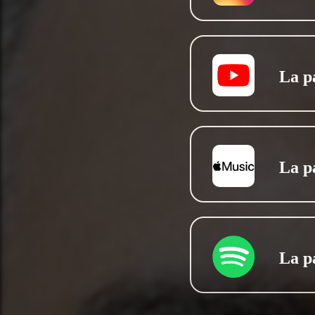
La p
La p
La p