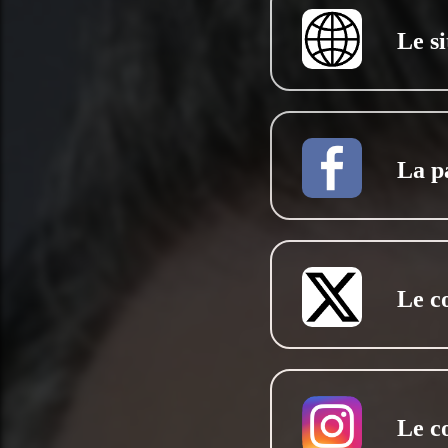
Le si
La p
Le c
Le c