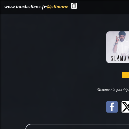
?>
www.touslesliens.fr/
@slimane
Slimane n'a pas dépo