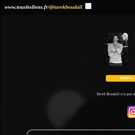
?>
www.touslesliens.fr/
@tarekboudali
Tarek Boudali n'a pas d