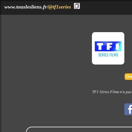
?>
www.touslesliens.fr/
@tf1series
TF1 Séries Films n'a pas