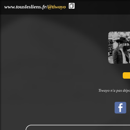
?>
www.touslesliens.fr/
@tiwayo
Tiwayo n'a pas dépo