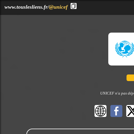
?>
www.touslesliens.fr/
@unicef
UNICEF n'a pas dépos