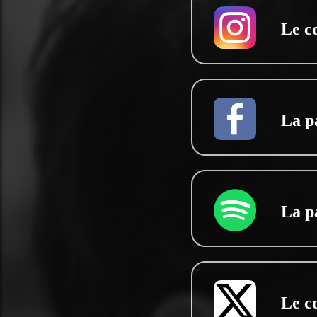
Le c
La p
La p
Le c