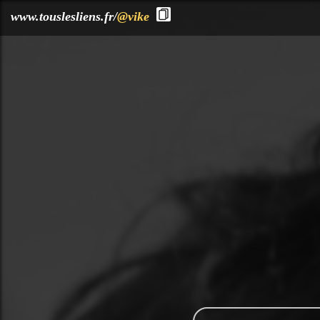
?>
www.touslesliens.fr/
@vike