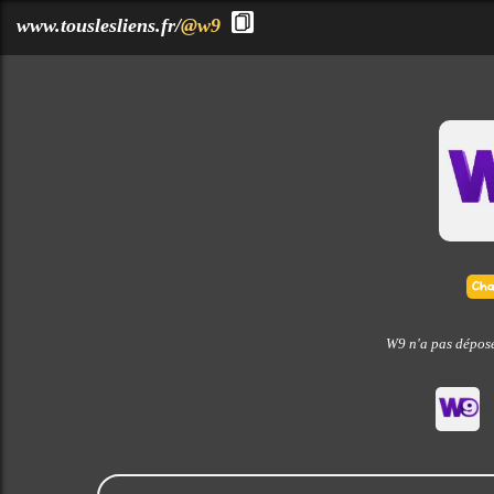
?>
www.touslesliens.fr/
@w9
W9 n'a pas déposé