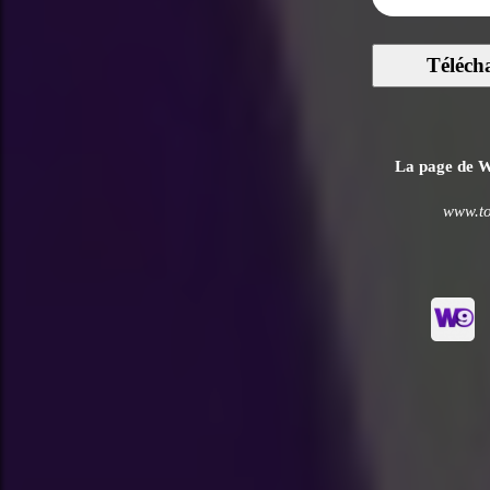
Téléch
La page de W9
www.to