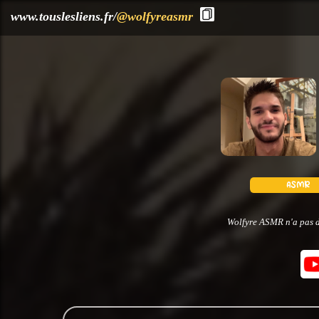
?>
www.touslesliens.fr/
@wolfyreasmr
Wolfyre ASMR n'a pas dé