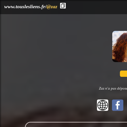
?>
www.touslesliens.fr/
@zaz
Zaz n'a pas déposé